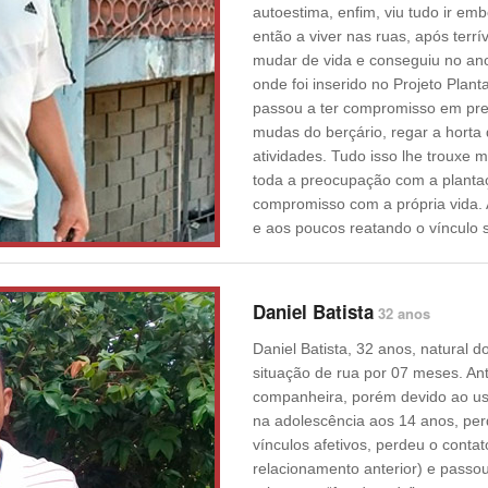
autoestima, enfim, viu tudo ir em
então a viver nas ruas, após terrí
mudar de vida e conseguiu no ano
onde foi inserido no Projeto Plant
passou a ter compromisso em prep
mudas do berçário, regar a horta 
atividades. Tudo isso lhe trouxe 
toda a preocupação com a plantaç
compromisso com a própria vida.
e aos poucos reatando o vínculo s
Daniel Batista
32 anos
Daniel Batista, 32 anos, natural
situação de rua por 07 meses. An
companheira, porém devido ao uso
na adolescência aos 14 anos, pe
vínculos afetivos, perdeu o contat
relacionamento anterior) e passou