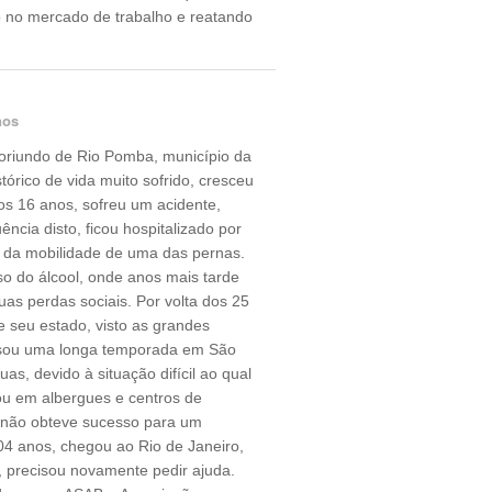
o no mercado de trabalho e reatando
nos
oriundo de Rio Pomba, município da
órico de vida muito sofrido, cresceu
os 16 anos, sofreu um acidente,
ncia disto, ficou hospitalizado por
 da mobilidade de uma das pernas.
o do álcool, onde anos mais tarde
suas perdas sociais. Por volta dos 25
e seu estado, visto as grandes
assou uma longa temporada em São
s, devido à situação difícil ao qual
rou em albergues e centros de
m não obteve sucesso para um
 anos, chegou ao Rio de Janeiro,
 precisou novamente pedir ajuda.