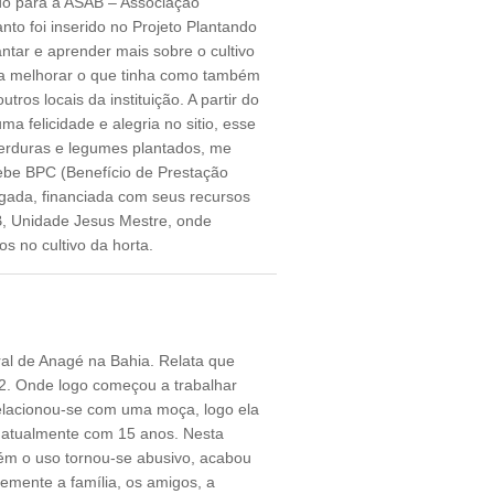
o para a ASAB – Associação
nto foi inserido no Projeto Plantando
antar e aprender mais sobre o cultivo
r a melhorar o que tinha como também
os locais da instituição. A partir do
uma felicidade e alegria no sitio, esse
verduras e legumes plantados, me
ebe BPC (Benefício de Prestação
gada, financiada com seus recursos
AB, Unidade Jesus Mestre, onde
os no cultivo da horta.
al de Anagé na Bahia. Relata que
2. Onde logo começou a trabalhar
elacionou-se com uma moça, logo ela
 atualmente com 15 anos. Nesta
rém o uso tornou-se abusivo, acabou
mente a família, os amigos, a