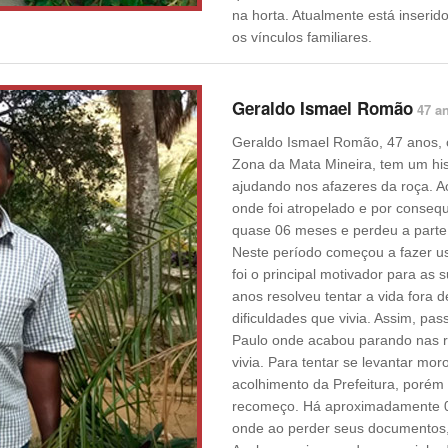
na horta. Atualmente está inserid
os vínculos familiares.
Geraldo Ismael Romão
47 a
Geraldo Ismael Romão, 47 anos, 
Zona da Mata Mineira, tem um hist
ajudando nos afazeres da roça. A
onde foi atropelado e por consequê
quase 06 meses e perdeu a parte
Neste período começou a fazer us
foi o principal motivador para as 
anos resolveu tentar a vida fora d
dificuldades que vivia. Assim, p
Paulo onde acabou parando nas rua
vivia. Para tentar se levantar mo
acolhimento da Prefeitura, poré
recomeço. Há aproximadamente 04
onde ao perder seus documentos,