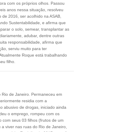
bora com os próprios olhos. Passou
veis anos nessa situação, resolveu
 de 2016, ser acolhido na ASAB,
ando Sustentabilidade, e afirma que
arar o solo, semear, transplantar as
diariamente, adubar, dentre outras
muita responsabilidade, afirma que
ão, serviu muito para ter
 Atualmente Roque está trabalhando
eu filho.
 do Rio de Janeiro. Permaneceu em
teriormente residia com a
 abusivo de drogas, iniciado ainda
rdeu o emprego, rompeu com os
o com seus 03 filhos (frutos de um
 a viver nas ruas do Rio de Janeiro,