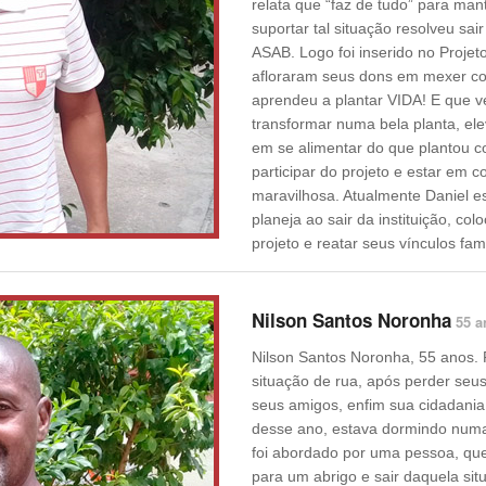
relata que “faz de tudo” para mant
suportar tal situação resolveu sai
ASAB. Logo foi inserido no Projet
afloraram seus dons em mexer co
aprendeu a plantar VIDA! E que v
transformar numa bela planta, ele
em se alimentar do que plantou c
participar do projeto e estar em 
maravilhosa. Atualmente Daniel e
planeja ao sair da instituição, co
projeto e reatar seus vínculos fami
Nilson Santos Noronha
55 a
Nilson Santos Noronha, 55 anos.
situação de rua, após perder seus
seus amigos, enfim sua cidadania.
desse ano, estava dormindo numa
foi abordado por uma pessoa, que 
para um abrigo e sair daquela situ