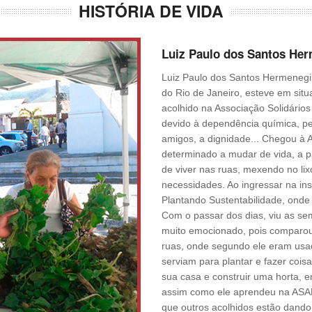
HISTÓRIA DE VIDA
Luiz Paulo dos Santos Her
Luiz Paulo dos Santos Hermenegil
do Rio de Janeiro, esteve em situ
acolhido na Associação Solidários
devido à dependência química, pe
amigos, a dignidade... Chegou à
determinado a mudar de vida, a p
de viver nas ruas, mexendo no lix
necessidades. Ao ingressar na inst
Plantando Sustentabilidade, onde
Com o passar dos dias, viu as se
muito emocionado, pois comparo
ruas, onde segundo ele eram usad
serviam para plantar e fazer cois
sua casa e construir uma horta, en
assim como ele aprendeu na ASAB.
que outros acolhidos estão dando 