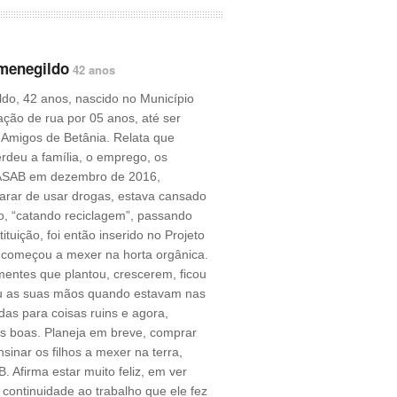
menegildo
42 anos
do, 42 anos, nascido no Município
ação de rua por 05 anos, até ser
 Amigos de Betânia. Relata que
rdeu a família, o emprego, os
 ASAB em dezembro de 2016,
arar de usar drogas, estava cansado
o, “catando reciclagem”, passando
ituição, foi então inserido no Projeto
 começou a mexer na horta orgânica.
mentes que plantou, crescerem, ficou
u as suas mãos quando estavam nas
as para coisas ruins e agora,
as boas. Planeja em breve, comprar
sinar os filhos a mexer na terra,
 Afirma estar muito feliz, em ver
continuidade ao trabalho que ele fez