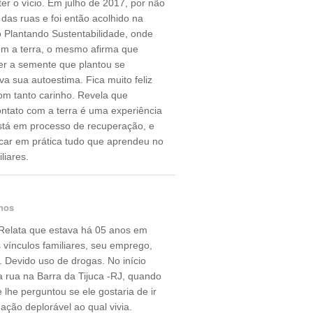
er o vício. Em julho de 2017, por não
r das ruas e foi então acolhido na
o Plantando Sustentabilidade, onde
m a terra, o mesmo afirma que
er a semente que plantou se
va sua autoestima. Fica muito feliz
om tanto carinho. Revela que
contato com a terra é uma experiência
stá em processo de recuperação, e
locar em prática tudo que aprendeu no
liares.
nos
 Relata que estava há 05 anos em
 vínculos familiares, seu emprego,
 Devido uso de drogas. No início
 rua na Barra da Tijuca -RJ, quando
lhe perguntou se ele gostaria de ir
ação deplorável ao qual vivia.