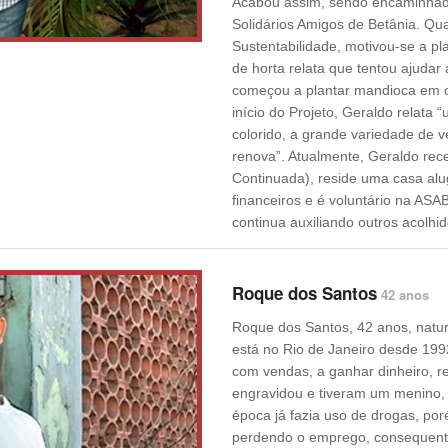
Acabou assim, sendo encaminhad
Solidários Amigos de Betânia. Qua
Sustentabilidade, motivou-se a pl
de horta relata que tentou ajuda
começou a plantar mandioca em outr
início do Projeto, Geraldo relata “
colorido, a grande variedade de 
renova”. Atualmente, Geraldo rec
Continuada), reside uma casa alu
financeiros e é voluntário na AS
continua auxiliando outros acolhid
Roque dos Santos
42 anos
Roque dos Santos, 42 anos, natur
está no Rio de Janeiro desde 199
com vendas, a ganhar dinheiro, r
engravidou e tiveram um menino,
época já fazia uso de drogas, po
perdendo o emprego, consequente