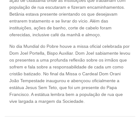
estátua Jesus Sem Teto, que foi um presente do Papa
Francisco. A estátua lembra bem a população de rua que
vive largada a margem da Sociedade.
Acolher e Inserir é nossa missão, transformar vidas é a nossa marca
Unidade Loreto - Freguesia - JPA
Pç. Nossa Senhora do Loreto, 100 Freguesia - Jacarepaguá - Rio de
Janeiro - RJ - CEP: 22760-090 Tels.: (21) 2424-5560 | 2424-5702
faleconosco@asab.org.br
Unidade Jesus Mestre - Santíssimo - RJ