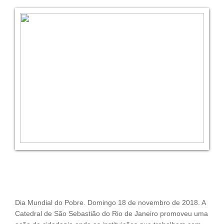
Dia Mundial do Pobre. Domingo 18 de novembro de 2018. A
Catedral de São Sebastião do Rio de Janeiro promoveu uma
ação de cidadania onde as instituições que trabalham com
população de rua escutaram e fizeram encaminhamentos.
Betânia estava presente orientando os que desejavam
entrarem tratamento e se livrar do vício. Além das
instituições, ações de banho, corte de cabelo foram
oferecidas, inclusive café da manhã e almoço.
No dia Mundial do Pobre houve a missa oficial celebrada por
Dom Joel Portella, Bispo Auxiliar. Dom Joel sabiamente levou
os presentes a uma profunda reflexão sobre os irmãos que
sofrem e fala sobre a responsabilidade de cada um como
cristão batizado. No final da Missa o Cardeal Dom Orani
João Tempestade inaugurou e abençoou oficialmente a